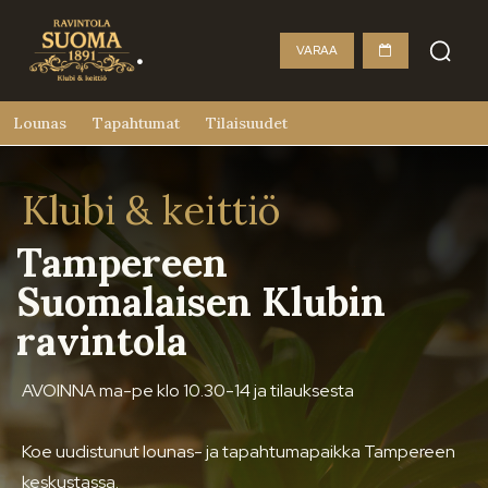
VARAA
Lounas
Tapahtumat
Tilaisuudet
Klubi & keittiö
Tampereen
Suomalaisen Klubin
ravintola
AVOINNA ma-pe klo 10.30-14 ja tilauksesta
Koe uudistunut lounas- ja tapahtumapaikka Tampereen
keskustassa.