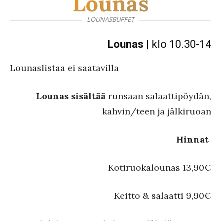
Lounas
LOUNASBUFFET
Lounas
| klo 10.30-14
Lounaslistaa ei saatavilla
Lounas
sisältää
runsaan salaattipöydän,
kahvin/teen ja jälkiruoan
Hinnat
Kotiruoka
lounas
13,90€
Keitto & salaatti 9,90€