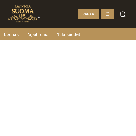
VARAA
Lounas
Tapahtumat
Tilaisuudet