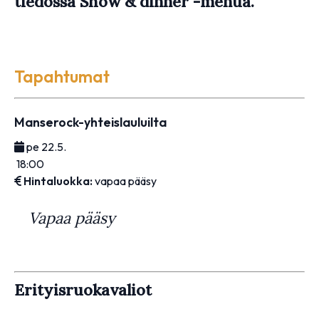
tiedossa Show & dinner -menua.
Tapahtumat
Manserock-yhteislauluilta
pe 22.5.
18:00
Hintaluokka:
vapaa pääsy
Vapaa pääsy
Erityisruokavaliot